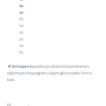
kod
alopecije:
Poboljšava
mikrocirkulaciju
vlasišta,
potičući
rast
kose.
✔
Dermapen 4
posebno je učinkovit kod problema s
ožiljcima jer ima program u kojem iglice prodiru 3 mm u
kožu.