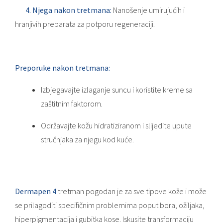
4.
Njega nakon tretmana:
Nanošenje umirujućih i
hranjivih preparata za potporu regeneraciji.
Preporuke nakon tretmana:
Izbjegavajte izlaganje suncu i koristite kreme sa
zaštitnim faktorom.
Održavajte kožu hidratiziranom i slijedite upute
stručnjaka za njegu kod kuće.
Dermapen 4
tretman pogodan je za sve tipove kože i može
se prilagoditi specifičnim problemima poput bora, ožiljaka,
hiperpigmentacija i gubitka kose. Iskusite transformaciju