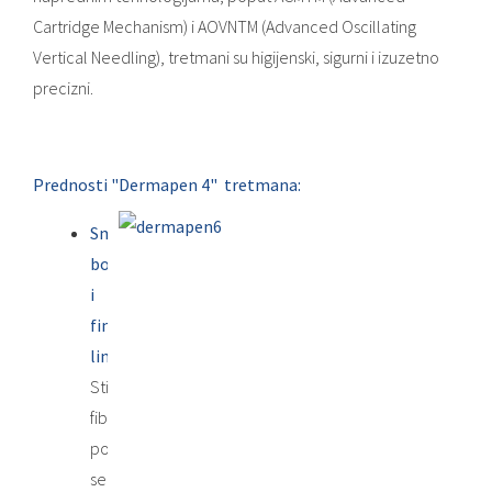
Cartridge Mechanism) i AOVNTM (Advanced Oscillating
Vertical Needling), tretmani su higijenski, sigurni i izuzetno
precizni.
Prednosti "Dermapen 4" tretmana:
Smanjenje
bora
i
finih
linija:
Stimulacijom
fibroblasta
povećava
se