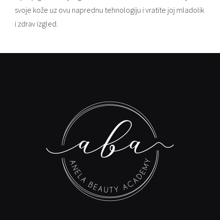
svoje kože uz ovu naprednu tehnologiju i vratite joj mladolik
i zdrav izgled.