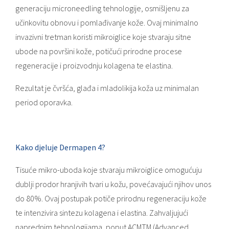
generaciju microneedling tehnologije, osmišljenu za
učinkovitu obnovu i pomlađivanje kože. Ovaj minimalno
invazivni tretman koristi mikroiglice koje stvaraju sitne
ubode na površini kože, potičući prirodne procese
regeneracije i proizvodnju kolagena te elastina.
Rezultat je čvršća, glađa i mladolikija koža uz minimalan
period oporavka.
Kako djeluje Dermapen 4?
Tisuće mikro-uboda koje stvaraju mikroiglice omogućuju
dublji prodor hranjivih tvari u kožu, povećavajući njihov unos
do 80%. Ovaj postupak potiče prirodnu regeneraciju kože
te intenzivira sintezu kolagena i elastina. Zahvaljujući
naprednim tehnologijama, poput ACMTM (Advanced