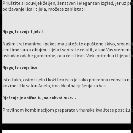
Priuštite si oduvijek željen, ženstven i elegantan izgled, jer uz pr
održavanje lica i tijela, možete zablistati.
Njegujte svoje tijelo !
Našim tretmanima i paketima zatežete opušteno tkivo, smanjuj
centimetara u obujmu tijela i sanirate celulit, a kad Vas vremenske
oskudan odabir garderobe, ona će isticati Vašu prirodnu i lijepu lin
Njegujte svoje lice!
Isto tako, osim tijelu i koži lica isto je tako potrebna redovita nje
kozmetički salon Anela, ima idealna rješenja za Vas…
Rješenje je obično tu, na dohvat ruke…
Pravilnom kombinacijom preparata vrhunske kvalitete postižu se 