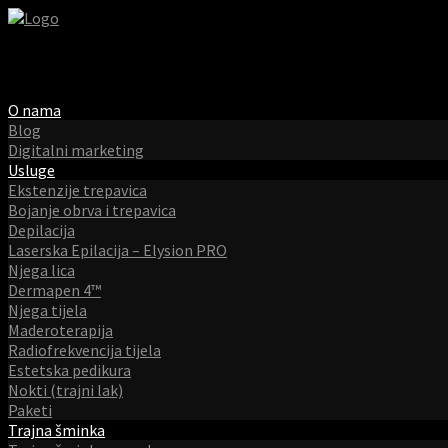
O nama
Blog
Digitalni marketing
Usluge
Ekstenzije trepavica
Bojanje obrva i trepavica
Depilacija
Laserska Epilacija – Elysion PRO
Njega lica
Dermapen 4™
Njega tijela
Maderoterapija
Radiofrekvencija tijela
Estetska pedikura
Nokti (trajni lak)
Paketi
Trajna šminka