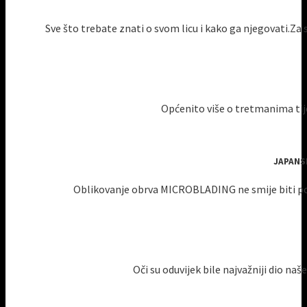
Sve što trebate znati o svom licu i kako ga njegovati.Za s
Općenito više o tretmanima tijel
JAPANS
Oblikovanje obrva MICROBLADING ne smije biti pod 
Oči su oduvijek bile najvažniji dio naš