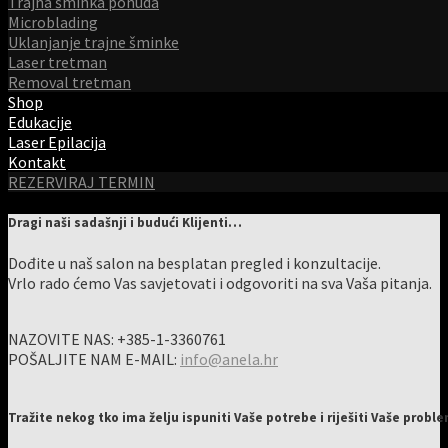
Trajna šminka ponuda
Microblading
Uklanjanje trajne šminke
Laser tretman
Removal tretman
Shop
Edukacije
Laser Epilacija
Kontakt
REZERVIRAJ TERMIN
Dragi naši sadašnji i budući Klijenti…
Dođite u naš salon na besplatan pregled i konzultacije.
Vrlo rado ćemo Vas savjetovati i odgovoriti na sva Vaša pitanja.
NAZOVITE NAS: +385-1-3360761
POŠALJITE NAM E-MAIL:
info@anela.hr
Tražite nekog tko ima želju ispuniti Vaše potrebe i riješiti Vaše probl