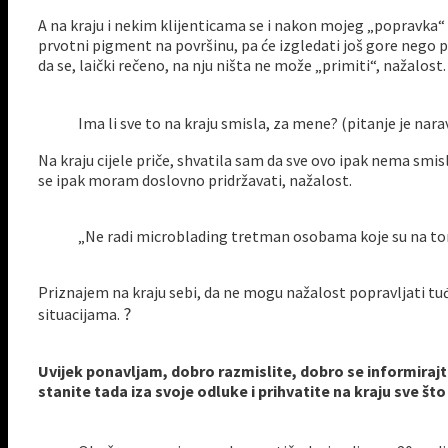
A na kraju i nekim klijenticama se i nakon mojeg „popravka“ d
prvotni pigment na površinu, pa će izgledati još gore nego pr
da se, laički rečeno, na nju ništa ne može „primiti“, nažalost.
Ima li sve to na kraju smisla, za mene? (pitanje je nar
Na kraju cijele priče, shvatila sam da sve ovo ipak nema smi
se ipak moram doslovno pridržavati, nažalost.
„Ne radi microblading tretman osobama koje su na to
Priznajem na kraju sebi, da ne mogu nažalost popravljati tuđu
?
situacijama.
Uvijek ponavljam, dobro razmislite, dobro se informirajte
stanite tada iza svoje odluke i prihvatite na kraju sve š