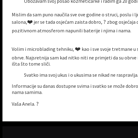
Obožavam svoj posao kozmetičarke i radim ga 20 godi
Mislim da sam puno naučila sve ove godine o struci, poslu i l
❤️
?
salona,
jer se tada osjećam zaista dobro,
zbog osjećaja d
pozitivnom atmosferom napunili baterije i njima i nama.
❤️
Volim i microblading tehniku,
kao i sve svoje tretmane u 
obrve. Najsretnija sam kad nitko niti ne primjeti da su obrve i
išta što tome sliči.
Svatko ima svoj ukus i o ukusima se nikad ne raspravlja
Informacije su danas dostupne svima i svatko se može dobro info
nama samima.
?
Vaša Anela.