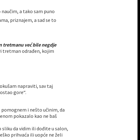
o naučim, a tako sam puno
kama, priznajem, a sad se to
 tretmanu već bile negdje
rvi tretman odrađen, kojim
pokušam napraviti, sav taj
 ostao gore“.
im pomognem i nešto učinim, da
remenom pokazalo kao ne baš
sliku da vidim ili dođite u salon,
teško prihvaća ili uopće ne želi