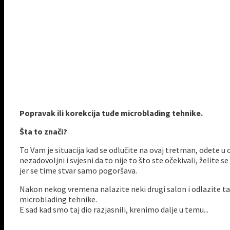
Popravak ili korekcija tuđe microblading tehnike.
Šta to znači?
To Vam je situacija kad se odlučite na ovaj tretman, odete 
nezadovoljni i svjesni da to nije to što ste očekivali, želite 
jer se time stvar samo pogoršava.
Nakon nekog vremena nalazite neki drugi salon i odlazite ta
microblading tehnike.
E sad kad smo taj dio razjasnili, krenimo dalje u temu...