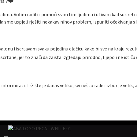
?❤️
na.
judima. Volim raditi i pomoći svim tim ljudima i uživam kad su sret
a smo uspjeli rješiti nekakav nihov problem, ispuniti očekivanja s 
salonu i iscrtavam svaku pojedinu dlačicu kako bi sve na kraju rezu
scrtane, jer to znači da zaista izgledaju prirodno, lijepo i ne ističu
.
rmirati. Tržište je danas veliko, svi nešto rade i izbor je velik, a 