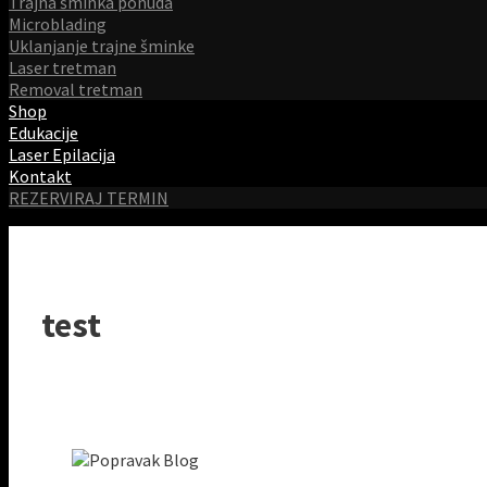
Trajna šminka ponuda
Microblading
Uklanjanje trajne šminke
Laser tretman
Removal tretman
Shop
Edukacije
Laser Epilacija
Kontakt
REZERVIRAJ TERMIN
test