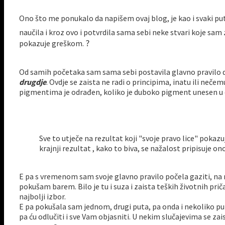
Ono što me ponukalo da napišem ovaj blog, je kao i svaki pu
naučila i kroz ovo i potvrdila sama sebi neke stvari koje sam 
?
pokazuje greškom.
Od samih početaka sam sama sebi postavila glavno pravilo 
drugdje
. Ovdje se zaista ne radi o principima, inatu ili neč
pigmentima je odrađen, koliko je duboko pigment unesen u ep
Sve to utječe na rezultat koji "svoje pravo lice" pokazu
krajnji rezultat , kako to biva, se nažalost pripisuje o
E pa s vremenom sam svoje glavno pravilo počela gaziti, na
pokušam barem. Bilo je tu i suza i zaista teških životnih pr
najbolji izbor.
E pa pokušala sam jednom, drugi puta, pa onda i nekoliko puta,
pa ću odlučiti i sve Vam objasniti. U nekim slučajevima se zaist