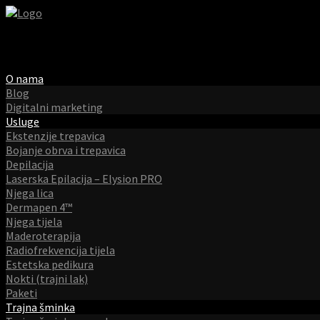
O nama
Blog
Digitalni marketing
Usluge
Ekstenzije trepavica
Bojanje obrva i trepavica
Depilacija
Laserska Epilacija – Elysion PRO
Njega lica
Dermapen 4™
Njega tijela
Maderoterapija
Radiofrekvencija tijela
Estetska pedikura
Nokti (trajni lak)
Paketi
Trajna šminka