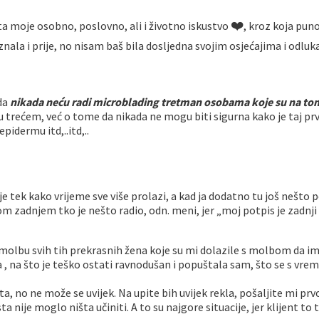
❤️
ta moje osobno, poslovno, ali i životno iskustvo
, kroz koja pun
znala i prije, no nisam baš bila dosljedna svojim osjećajima i odlu
da
nikada neću radi microblading tretman osobama koje su na tom
emu trećem, već o tome da nikada ne mogu biti sigurna kako je taj p
idermu itd,..itd,..
je tek kako vrijeme sve više prolazi, a kad ja dodatno tu još nešto 
nom zadnjem tko je nešto radio, odn. meni, jer „moj potpis je zadnji
 molbu svih tih prekrasnih žena koje su mi dolazile s molbom da 
iča , na što je teško ostati ravnodušan i popuštala sam, što se s v
 no ne može se uvijek. Na upite bih uvijek rekla, pošaljite mi prvo 
a nije moglo ništa učiniti. A to su najgore situacije, jer klijent to 