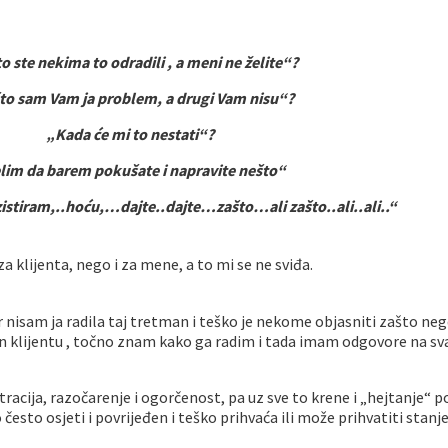
o ste nekima to odradili , a meni ne želite“?
to sam Vam ja problem, a drugi Vam nisu“?
„Kada će mi to nestati“?
lim da barem pokušate i napravite nešto“
stiram,..hoću,…dajte..dajte…zašto…ali zašto..ali..ali..“
a klijenta, nego i za mene, a to mi se ne sviđa.
 nisam ja radila taj tretman i teško je nekome objasniti zašto neg
man klijentu , točno znam kako ga radim i tada imam odgovore na sva
racija, razočarenje i ogorčenost, pa uz sve to krene i „hejtanje“
često osjeti i povrijeđen i teško prihvaća ili može prihvatiti stanje