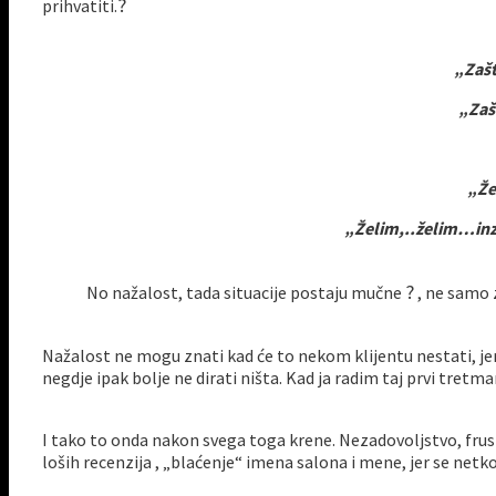
?
prihvatiti.
„Zašt
„Zaš
„Že
„Želim,..želim…inzi
?
No nažalost, tada situacije postaju mučne
, ne samo z
Nažalost ne mogu znati kad će to nekom klijentu nestati, jer
negdje ipak bolje ne dirati ništa. Kad ja radim taj prvi tret
I tako to onda nakon svega toga krene. Nezadovoljstvo, frust
loših recenzija , „blaćenje“ imena salona i mene, jer se netko 