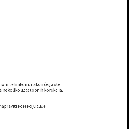
ličnom tehnikom, nakon čega ste
 na nekoliko uzastopnih korekcija,
napraviti korekciju tuđe