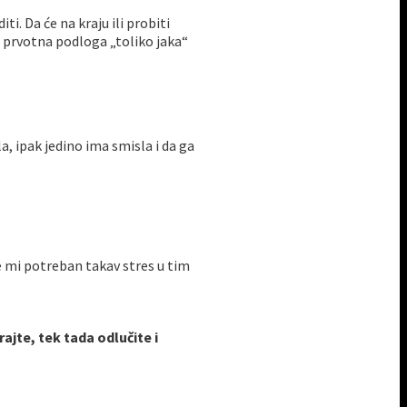
. Da će na kraju ili probiti
je prvotna podloga „toliko jaka“
, ipak jedino ima smisla i da ga
je mi potreban takav stres u tim
ajte, tek tada odlučite i