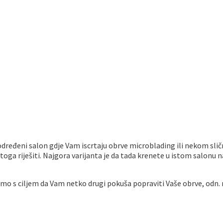
u određeni salon gdje Vam iscrtaju obrve microblading ili nekom s
se toga riješiti. Najgora varijanta je da tada krenete u istom salonu
mo s ciljem da Vam netko drugi pokuša popraviti Vaše obrve, odn. 