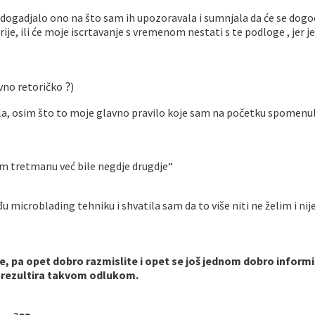
ogadjalo ono na što sam ih upozoravala i sumnjala da će se dogoditi
ije, ili će moje iscrtavanje s vremenom nestati s te podloge , jer 
?
avno retoričko
)
sla, osim što to moje glavno pravilo koje sam na početku spomenula
m tretmanu već bile negdje drugdje“
 microblading tehniku i shvatila sam da to više niti ne želim i ni
, pa opet dobro razmislite i opet se još jednom dobro informir
to rezultira takvom odlukom.