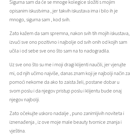
Sigurna sam da će se mnoge kolegice složiti s mojim
opisanim iskustvima , jer takvih iskustava ima i bilo ih je
mnogo, sigurna sam , kod svih.
Zato kažem da sam spremna, nakon svih tih mojih iskustava,
izvući sve ono pozitivno i najbolje od svih onih od kojih sam
učila i od sebe sve ono što sam na to nadogradila.
Uz sve ono što su me i moji dragi klijenti naučili, jer vjerujte
mi, od njih učimo najviše, danas znam koji je najbolji način za
pomoći nekome da ako to zaista želi, postane dobar u
svom poslu i da njegov pristup poslu i klijentu bude onaj
njegov najbolji.
Zato očekujte uskoro nadalje , puno zanimljivih noviteta i
iznenađenja , iz ove moje male beauty tvornice znanja i
vještina.