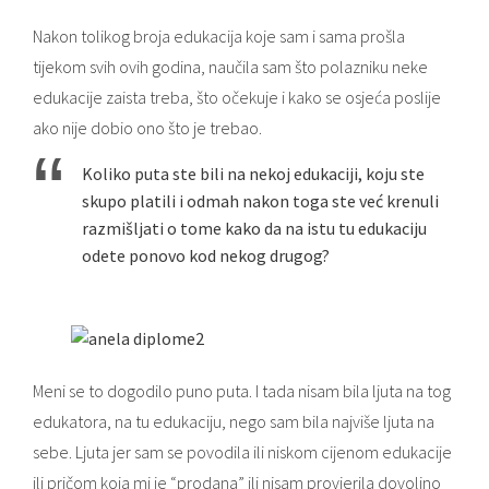
Nakon tolikog broja edukacija koje sam i sama prošla
tijekom svih ovih godina, naučila sam što polazniku neke
edukacije zaista treba, što očekuje i kako se osjeća poslije
ako nije dobio ono što je trebao.
Koliko puta ste bili na nekoj edukaciji, koju ste
skupo platili i odmah nakon toga ste već krenuli
razmišljati o tome kako da na istu tu edukaciju
odete ponovo kod nekog drugog?
Meni se to dogodilo puno puta. I tada nisam bila ljuta na tog
edukatora, na tu edukaciju, nego sam bila najviše ljuta na
sebe. Ljuta jer sam se povodila ili niskom cijenom edukacije
ili pričom koja mi je “prodana” ili nisam provjerila dovoljno