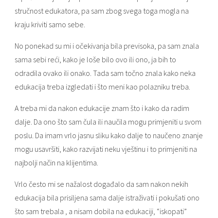
stručnost edukatora, pa sam zbog svega toga mogla na
kraju kriviti samo sebe.
No ponekad su mi i očekivanja bila previsoka, pa sam znala
sama sebi reći, kako je loše bilo ovo ili ono, ja bih to
odradila ovako ili onako. Tada sam točno znala kako neka
edukacija treba izgledati i što meni kao polazniku treba.
A treba mi da nakon edukacije znam što i kako da radim
dalje. Da ono što sam čula ili naučila mogu primjeniti u svom
poslu. Da imam vrlo jasnu sliku kako dalje to naučeno znanje
mogu usavršiti, kako razvijati neku vještinu i to primjeniti na
najbolji način na klijentima.
Vrlo često mi se nažalost događalo da sam nakon nekih
edukacija bila prisiljena sama dalje istraživati i pokušati ono
što sam trebala , a nisam dobila na edukaciji, “iskopati”