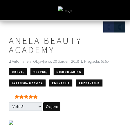
ANELA BEAUTY
ACADEMY
Autor:
anela
Objavljeno: 20 Studeni 2018
Pregleda: 6165
OBRVE,
TREPKE,
MICROBLADING
JAPANSKA METODA
EDUKACIJA
PREDAVANJE
Korisnička ocjena:
5
/
5
Molimo ocijenite