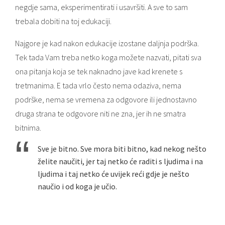
negdje sama, eksperimentirati i usavršiti. A sve to sam
trebala dobiti na toj edukaciji.
Najgore je kad nakon edukacije izostane daljnja podrška.
Tek tada Vam treba netko koga možete nazvati, pitati sva
ona pitanja koja se tek naknadno jave kad krenete s
tretmanima. E tada vrlo često nema odaziva, nema
podrške, nema se vremena za odgovore ili jednostavno
druga strana te odgovore niti ne zna, jer ih ne smatra
bitnima.
Sve je bitno. Sve mora biti bitno, kad nekog nešto
želite naučiti, jer taj netko će raditi s ljudima i na
ljudima i taj netko će uvijek reći gdje je nešto
naučio i od koga je učio.