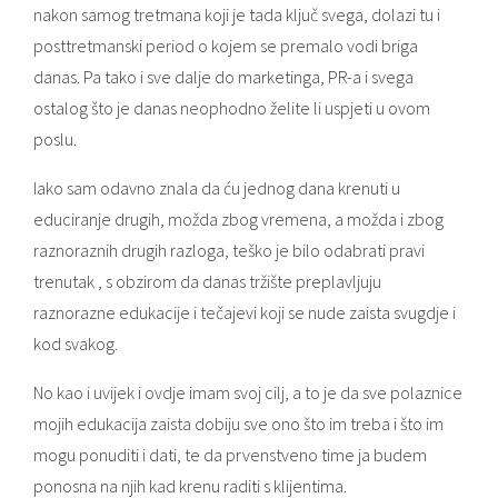
nakon samog tretmana koji je tada ključ svega, dolazi tu i
posttretmanski period o kojem se premalo vodi briga
danas. Pa tako i sve dalje do marketinga, PR-a i svega
ostalog što je danas neophodno želite li uspjeti u ovom
poslu.
Iako sam odavno znala da ću jednog dana krenuti u
educiranje drugih, možda zbog vremena, a možda i zbog
raznoraznih drugih razloga, teško je bilo odabrati pravi
trenutak , s obzirom da danas tržište preplavljuju
raznorazne edukacije i tečajevi koji se nude zaista svugdje i
kod svakog.
No kao i uvijek i ovdje imam svoj cilj, a to je da sve polaznice
mojih edukacija zaista dobiju sve ono što im treba i što im
mogu ponuditi i dati, te da prvenstveno time ja budem
ponosna na njih kad krenu raditi s klijentima.