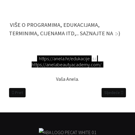
VIŠE O PROGRAMIMA, EDUKACIJAMA,
TERMINIMA, CIJENAMA ITD,.. SAZNAJTE NA :-)
https://anela.hr/edukacije
ILI
https://anelabeautyacademy.com/
Vaša Anela.
Prethodni članak: MICROBLADING/JAPANSKA METODA ISCRTAVANJA 
Sljedeći članak
Pret
Sljedeće