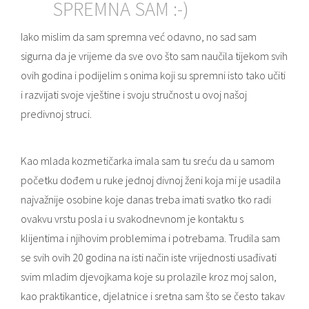
SPREMNA SAM :-)
Iako mislim da sam spremna već odavno, no sad sam
sigurna da je vrijeme da sve ovo što sam naučila tijekom svih
ovih godina i podijelim s onima koji su spremni isto tako učiti
i razvijati svoje vještine i svoju stručnost u ovoj našoj
predivnoj struci.
Kao mlada kozmetičarka imala sam tu sreću da u samom
početku dođem u ruke jednoj divnoj ženi koja mi je usadila
najvažnije osobine koje danas treba imati svatko tko radi
ovakvu vrstu posla i u svakodnevnom je kontaktu s
klijentima i njihovim problemima i potrebama. Trudila sam
se svih ovih 20 godina na isti način iste vrijednosti usađivati
svim mladim djevojkama koje su prolazile kroz moj salon,
kao praktikantice, djelatnice i sretna sam što se često takav