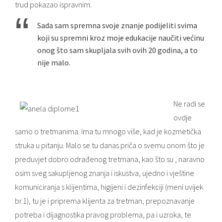
trud pokazao ispravnim.
Sada sam spremna svoje znanje podijeliti svima
koji su spremni kroz moje edukacije naučiti većinu
onog što sam skupljala svih ovih 20 godina, a to
nije malo.
Ne radi se
ovdje
samo o tretmanima. Ima tu mnogo više, kad je kozmetička
struka u pitanju. Malo se tu danas priča o svemu onom što je
preduvjet dobro odrađenog tretmana, kao što su , naravno
osim sveg sakupljenog znanja i iskustva, ujedno i vještine
komuniciranja s klijentima, higijeni i dezinfekciji (meni uvijek
br.1), tu je i priprema klijenta za tretman, prepoznavanje
potreba i dijagnostika pravog problema, pa i uzroka, te