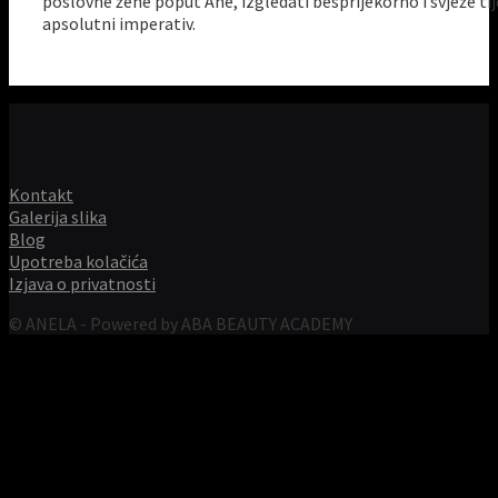
poslovne žene poput Ane, izgledati besprijekorno i svježe ti
apsolutni imperativ.
Kontakt
Galerija slika
Blog
Upotreba kolačića
Izjava o privatnosti
© ANELA - Powered by ABA BEAUTY ACADEMY