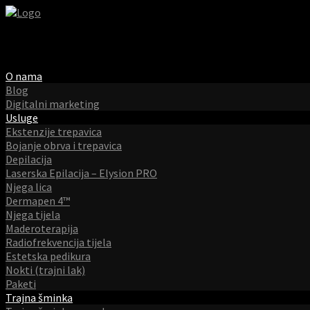
O nama
Blog
Digitalni marketing
Usluge
Ekstenzije trepavica
Bojanje obrva i trepavica
Depilacija
Laserska Epilacija – Elysion PRO
Njega lica
Dermapen 4™
Njega tijela
Maderoterapija
Radiofrekvencija tijela
Estetska pedikura
Nokti (trajni lak)
Paketi
Trajna šminka