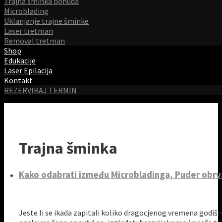
Trajna šminka ponuda
Microblading
Uklanjanje trajne šminke
Laser tretman
Removal tretman
Shop
Edukacije
Laser Epilacija
Kontakt
REZERVIRAJ TERMIN
Trajna šminka
Kako odabrati između Microbladinga, Puder obrva
Jeste li se ikada zapitali koliko dragocjenog vremena godiš