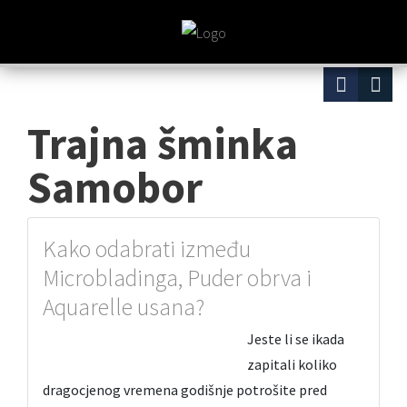
Trajna šminka
Samobor
Kako odabrati između
Microbladinga, Puder obrva i
Aquarelle usana?
Jeste li se ikada
zapitali koliko
dragocjenog vremena godišnje potrošite pred