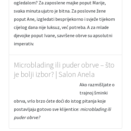
ogledalom? Za zaposlene majke poput Marije,
svaka minuta ujutro je bitna. Za poslovne žene
poput Ane, izgledati besprijekorno i svježe tijekom
cijelog dana nije luksuz, već potreba. A za mlade
djevojke poput Ivane, savršene obrve su apsolutni
imperativ.
Microblading ili puder obrve – što
je bolji izbor? | Salon Anela
Ako razmišljate o
trajnoj šminki
obrva, vrlo brzo ćete doći do istog pitanja koje
postavljaju gotovo sve klijentice:
microblading ili
puder obrve?