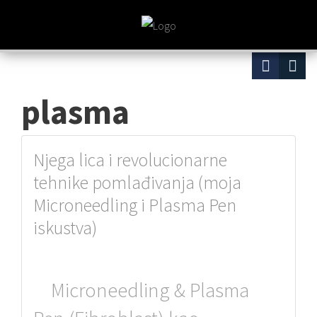
plasma
Njega lica i revolucionarne
tehnike pomlađivanja (moja
Microneedling i Plasma Pen
iskustva)
Microneedling & Plasma