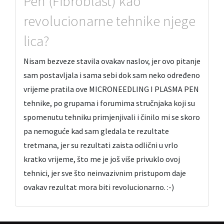
Pen (Fibroblast) kao
revolucionarne tehnike njege
lica?
Nisam bezveze stavila ovakav naslov, jer ovo pitanje
sam postavljala i sama sebi dok sam neko određeno
vrijeme pratila ove MICRONEEDLING I PLASMA PEN
tehnike, po grupama i forumima stručnjaka koji su
spomenutu tehniku primjenjivali i činilo mi se skoro
pa nemoguće kad sam gledala te rezultate
tretmana, jer su rezultati zaista odlični u vrlo
kratko vrijeme, što me je još više privuklo ovoj
tehnici, jer sve što neinvazivnim pristupom daje
ovakav rezultat mora biti revolucionarno. :-)