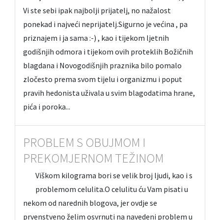
Vi ste sebi ipak najbolji prijatelj, no nažalost
ponekad i najveći neprijatelj.Sigurno je većina , pa
priznajem i ja sama :-) , kao i tijekom ljetnih
godišnjih odmora i tijekom ovih proteklih Božičnih
blagdana i Novogodišnjih praznika bilo pomalo
zločesto prema svom tijelu i organizmu i poput
pravih hedonista uživala u svim blagodatima hrane,
pića i poroka...
PROBLEM S OBUJMOM I
PREKOMJERNOM TEŽINOM
Viškom kilograma bori se velik broj ljudi, kao i s
problemom celulita.O celulitu ću Vam pisati u
nekom od narednih blogova, jer ovdje se
prvenstveno želim osvrnuti na navedeni problem u