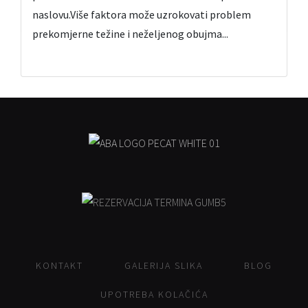
naslovu.Više faktora može uzrokovati problem
prekomjerne težine i neželjenog obujma...
KONTAKT
GALERIJA SLIKA
BLOG
UPOTREBA KOLAČIĆA