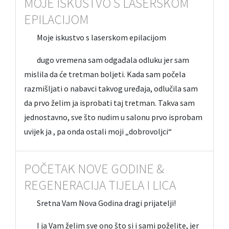
MOJE ISKUSTVO S LASERSKOM
EPILACIJOM
Moje iskustvo s laserskom epilacijom
dugo vremena sam odgađala odluku jer sam
mislila da će tretman boljeti. Kada sam počela
razmišljati o nabavci takvog uređaja, odlučila sam
da prvo želim ja isprobati taj tretman. Takva sam
jednostavno, sve što nudim u salonu prvo isprobam
uvijek ja , pa onda ostali moji „dobrovoljci“
POČETAK NOVE GODINE &
REGENERACIJA TIJELA I LICA
Sretna Vam Nova Godina dragi prijatelji!
I ja Vam želim sve ono što si i sami poželite, jer