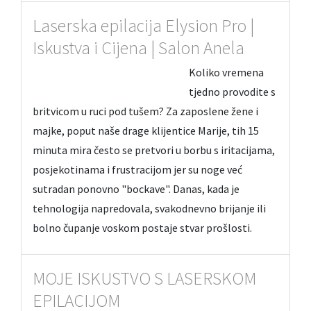
Laserska epilacija Elysion Pro |
Iskustva i Cijena | Salon Anela
Koliko vremena
tjedno provodite s
britvicom u ruci pod tušem? Za zaposlene žene i
majke, poput naše drage klijentice Marije, tih 15
minuta mira često se pretvori u borbu s iritacijama,
posjekotinama i frustracijom jer su noge već
sutradan ponovno "bockave". Danas, kada je
tehnologija napredovala, svakodnevno brijanje ili
bolno čupanje voskom postaje stvar prošlosti.
MOJE ISKUSTVO S LASERSKOM
EPILACIJOM