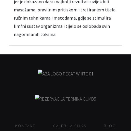
jer je dokazano da su najbolji rezultati uvijek bili
masažama, pravilnim pritiskom i tretiranjem tijela
ručnim tehnikama i metodama, gdje se stimulira
limfni sustav organizma i tijelo se oslobađa svih
nagomilanih toksina.
KONTAKT
GALERIJA SLIKA
BLOG