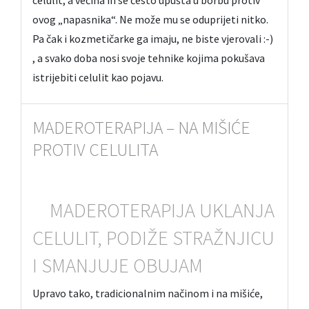
celulit, a većina ih se često upušta u borbu protiv
ovog „napasnika“. Ne može mu se oduprijeti nitko.
Pa čak i kozmetičarke ga imaju, ne biste vjerovali :-)
, a svako doba nosi svoje tehnike kojima pokušava
istrijebiti celulit kao pojavu.
MADEROTERAPIJA – NA MIŠIĆE
PROTIV CELULITA
MADEROTERAPIJA UKLANJA
CELULIT, PODIŽE STRAŽNJICU
I SMANJUJE OBUJAM
Upravo tako, tradicionalnim načinom i na mišiće,