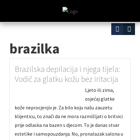
brazilka
Brazilska depilacija i njega tijela:
Vodič za glatku kožu bez iritacija
Ljeto ili zima,
osjećaj glatke
kože neprocjenjiv je. Za bilo koju našu zauzetu
klijenticu, to znači da ne mora razmišljati o britvici
prije odlaska na bazen s djecom. To je danas stvar
estetike i samopouzdanja. No, pronalazak salona u