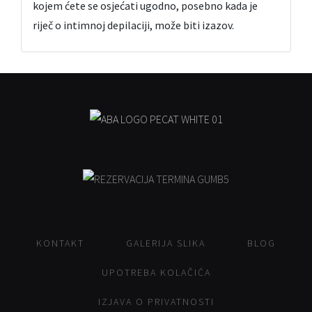
kojem ćete se osjećati ugodno, posebno kada je
riječ o intimnoj depilaciji, može biti izazov.
KONTAKT
GALERIJA SLIKA
BLOG
UPOTREBA KOLAČIĆA
IZJAVA O PRIVATNOSTI