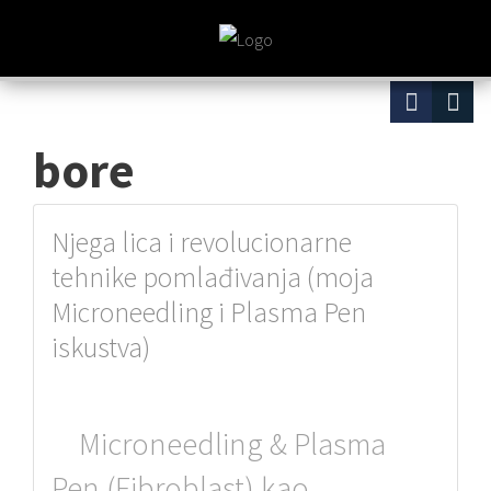
bore
Njega lica i revolucionarne
tehnike pomlađivanja (moja
Microneedling i Plasma Pen
iskustva)
Microneedling & Plasma
Pen (Fibroblast) kao