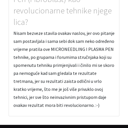
revolucionarne tehnike njege
lica?
Nisam bezveze stavila ovakav naslov, jer ovo pitanje
sam postavljala i sama sebi dok sam neko određeno
vrijeme pratila ove MICRONEEDLING I PLASMA PEN
tehnike, po grupama i forumima stručnjaka koji su
spomenutu tehniku primjenjivali i činilo mi se skoro
pa nemoguće kad sam gledala te rezultate
tretmana, jer su rezultati zaista odlični u vrlo
kratko vrijeme, što me je još više privuklo ovoj
tehnici, jer sve što neinvazivnim pristupom daje
ovakav rezultat mora biti revolucionarno. :-)