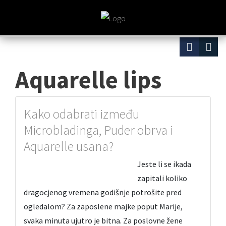
Aquarelle lips
Kako odabrati između
Microbladinga, Puder obrva i
Aquarelle usana?
Jeste li se ikada
zapitali koliko
dragocjenog vremena godišnje potrošite pred
ogledalom? Za zaposlene majke poput Marije,
svaka minuta ujutro je bitna. Za poslovne žene