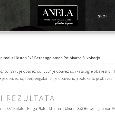
SHOP
ezno
, i
3970
je obavezno
, i
0884
je obavezno
, i
katalog
je obavezno
, i
3
je obavezno
, i
berpengalaman
je obavezno
, i
polokarto
je obavezn
H REZULTATA
3970 0884 Katalog Harga Plafon Minimalis Ukuran 3x3 Berpengalaman P