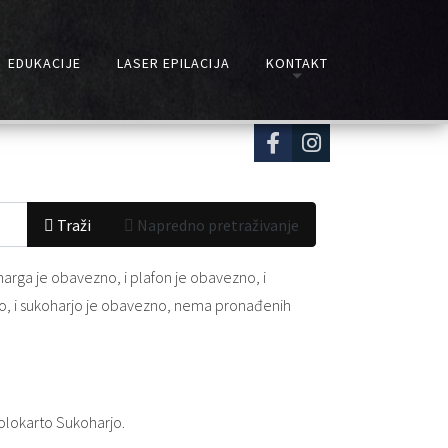
EDUKACIJE
LASER EPILACIJA
KONTAKT
Traži
Napredno pretraživanje
harga
je obavezno
, i
plafon
je obavezno
, i
o
, i
sukoharjo
je obavezno
, nema pronađenih
olokarto Sukoharjo.