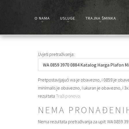
O NAMA
USLUGE
TRAJNA ŠMINKA
Obrazac za pretraživanje
Uvjeti pretraživanja:
Pretpostavljajući
wa
je obavezno
, i
0859
je obav
minimalis
je obavezno
, i
ukuran
je obavezno
, i
3x
rezultata
Traži ponovo.
NEMA PRONAĐENI
Nema rezultata pretraživanja za upit: WA 0859 