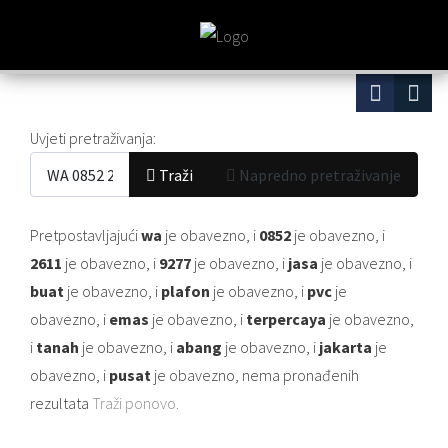
Obrazac za pretraživanje
Uvjeti pretraživanja:
Traži
Napredno pretraživanje
Pretpostavljajući
wa
je obavezno
, i
0852
je obavezno
, i
2611
je obavezno
, i
9277
je obavezno
, i
jasa
je obavezno
, i
buat
je obavezno
, i
plafon
je obavezno
, i
pvc
je
obavezno
, i
emas
je obavezno
, i
terpercaya
je obavezno
,
i
tanah
je obavezno
, i
abang
je obavezno
, i
jakarta
je
obavezno
, i
pusat
je obavezno
, nema pronađenih
rezultata
Traži ponovo.