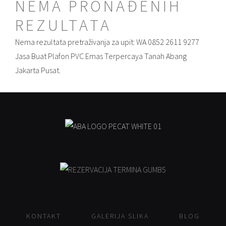
NEMA PRONAĐENIH
REZULTATA
Nema rezultata pretraživanja za upit: WA 0852 2611 9277
Jasa Buat Plafon PVC Emas Terpercaya Tanah Abang
Jakarta Pusat.
KONTAKT
GALERIJA SLIKA
BLOG