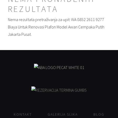
REZULTATA
Nema rezultata pretraživanja za upit: WA 0852 2611 9277
Biaya Untuk Renovasi Plafon Model Awan Cempaka Putih
Jakarta Pusat.
KONTAKT
GALERIJA SLIKA
BLOG