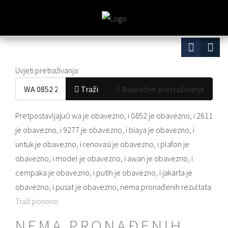
Obrazac za pretraživanje
Uvjeti pretraživanja:
Traži
Napredno pretraživanje
Pretpostavljajući
wa
je obavezno
, i
0852
je obavezno
, i
2611
je obavezno
, i
9277
je obavezno
, i
biaya
je obavezno
, i
untuk
je obavezno
, i
renovasi
je obavezno
, i
plafon
je
obavezno
, i
model
je obavezno
, i
awan
je obavezno
, i
cempaka
je obavezno
, i
putih
je obavezno
, i
jakarta
je
obavezno
, i
pusat
je obavezno
, nema pronađenih rezultata
Traži ponovo.
NEMA PRONAĐENIH