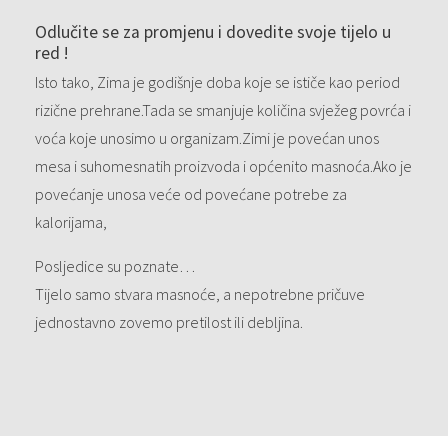
Odlučite se za promjenu i dovedite svoje tijelo u
red !
Isto tako, Zima je godišnje doba koje se ističe kao period
rizične prehrane.Tada se smanjuje količina svježeg povrća i
voća koje unosimo u organizam.Zimi je povećan unos
mesa i suhomesnatih proizvoda i općenito masnoća.Ako je
povećanje unosa veće od povećane potrebe za
kalorijama,
Posljedice su poznate…
Tijelo samo stvara masnoće, a nepotrebne pričuve
jednostavno zovemo pretilost ili debljina.