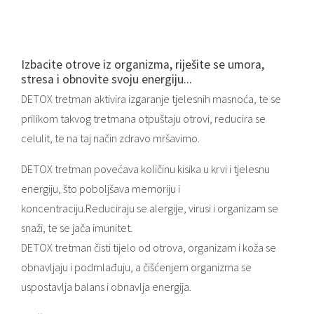
Izbacite otrove iz organizma, riješite se umora,
stresa i obnovite svoju energiju...
DETOX tretman aktivira izgaranje tjelesnih masnoća, te se
prilikom takvog tretmana otpuštaju otrovi, reducira se
celulit, te na taj način zdravo mršavimo.
DETOX tretman povećava količinu kisika u krvi i tjelesnu
energiju, što poboljšava memoriju i
koncentraciju.Reduciraju se alergije, virusi i organizam se
snaži, te se jača imunitet.
DETOX tretman čisti tijelo od otrova, organizam i koža se
obnavljaju i podmlađuju, a čišćenjem organizma se
uspostavlja balans i obnavlja energija.