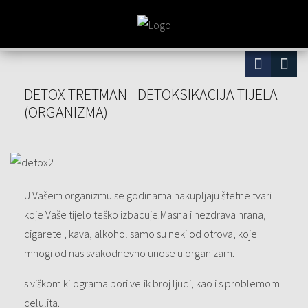
DETOX TRETMAN - DETOKSIKACIJA TIJELA
(ORGANIZMA)
U Vašem organizmu se godinama nakupljaju štetne tvari
koje Vaše tijelo teško izbacuje.Masna i nezdrava hrana,
cigarete , kava, alkohol samo su neki od otrova, koje
mnogi od nas svakodnevno unose u organizam.
s viškom kilograma bori velik broj ljudi, kao i s problemom
celulita.