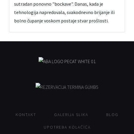
sutradan ponovno "bockave". Danas, kada je
tehnologija napredovala, svakodnevno brijanje ili
bolno čupanje voskom postaje stvar prošlosti.
KONTAKT
GALERIJA SLIKA
BLOG
UPOTREBA KOLAČIĆA