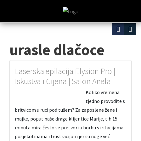
urasle dlačoce
Laserska epilacija Elysion Pro |
Iskustva i Cijena | Salon Anela
Koliko vremena
tjedno provodite s
britvicom u ruci pod tušem? Za zaposlene žene i
majke, poput naše drage klijentice Marije, tih 15
minuta mira često se pretvori u borbu s iritacijama,
posjekotinama i frustracijom jer su noge već