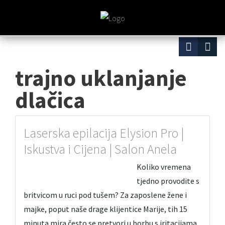
trajno uklanjanje
dlačica
Laserska epilacija Elysion Pro |
Iskustva i Cijena | Salon Anela
Koliko vremena
tjedno provodite s
britvicom u ruci pod tušem? Za zaposlene žene i
majke, poput naše drage klijentice Marije, tih 15
minuta mira često se pretvori u borbu s iritacijama,