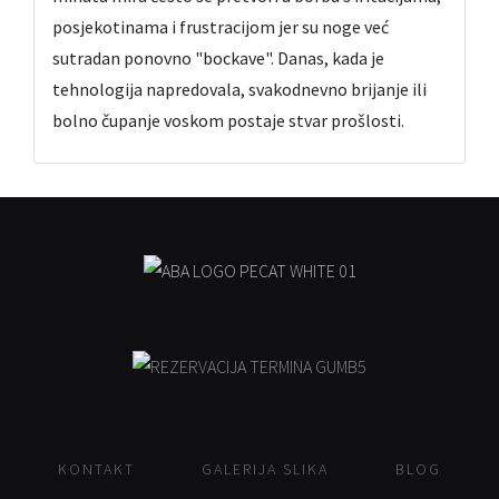
posjekotinama i frustracijom jer su noge već
sutradan ponovno "bockave". Danas, kada je
tehnologija napredovala, svakodnevno brijanje ili
bolno čupanje voskom postaje stvar prošlosti.
KONTAKT
GALERIJA SLIKA
BLOG