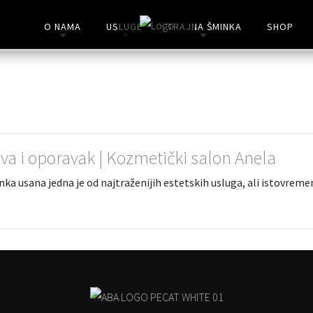
O NAMA
USLUGE
TRAJNA ŠMINKA
SHOP
va i oporavak | Kozmetički salon Anela
nka usana jedna je od najtraženijih estetskih usluga, ali istovreme