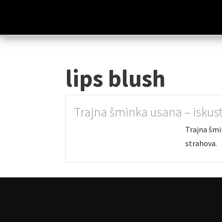
lips blush
Trajna šminka usana – iskust
Trajna šmi
strahova.